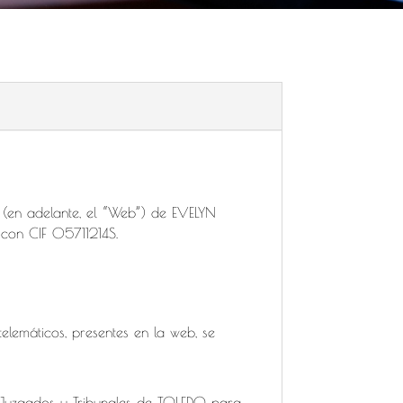
…… (en adelante, el “Web”) de EVELYN
con CIF 05711214S.
lemáticos, presentes en la web, se
 Juzgados y Tribunales de TOLEDO para